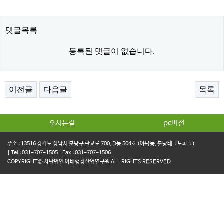
댓글목록
등록된 댓글이 없습니다.
이전글
다음글
목록
오시는길
pc버전
주소 : 13516 경기도 성남시 분당구 판교로 700, D동 504호 (야탑동, 분당테크노파크)
| Tel : 031-707-1505 | Fax : 031-707-1506
COPYRIGHT© 사단법인 아태행정산업연구원 ALL RIGHTS RESERVED.