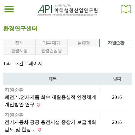
환경연구센터
전체
기후·대기
물환경
자원순환
환경시설
환경컨설팅
Total 13건
1 페이지
제목
날짜
자원순환
폐전기.전자제품 회수.재활용실적 인정체계
2016
개선방안 연구
자원순환
전기자동차 공공 충전시설 중장기 보급계획
2016
검토 및 현장…