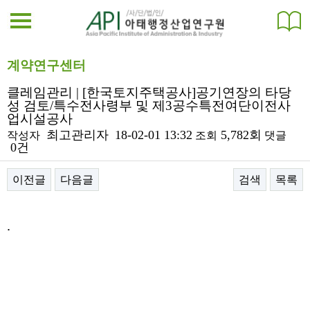
계약연구센터
클레임관리 | [한국토지주택공사]공기연장의 타당
성 검토/특수전사령부 및 제3공수특전여단이전사
업시설공사
최고관리자
18-02-01 13:32
5,782회
작성자
조회
댓글
0건
이전글
다음글
검색
목록
본문
.