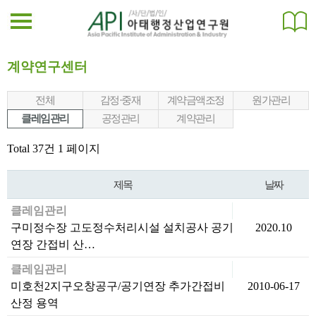
계약연구센터
전체
감정·중재
계약금액조정
원가관리
클레임관리
공정관리
계약관리
Total 37건
1 페이지
제목
날짜
클레임관리
구미정수장 고도정수처리시설 설치공사 공기
2020.10
연장 간접비 산…
클레임관리
미호천2지구오창공구/공기연장 추가간접비
2010-06-17
산정 용역