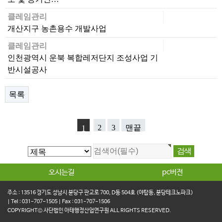
클레임관리
개산지구 농촌용수 개발사업
클레임관리
인천광역시 운북 복합레저단지 조성사업 기
반시설공사
목록
1
2
3
맨끝
오시는길
pc버전
주소 : 13516 경기도 성남시 분당구 판교로 700, D동 504호 (야탑동, 분당테크노파크)
| Tel : 031-707-1505 | Fax : 031-707-1506
COPYRIGHT© 사단법인 아태행정산업연구원 ALL RIGHTS RESERVED.